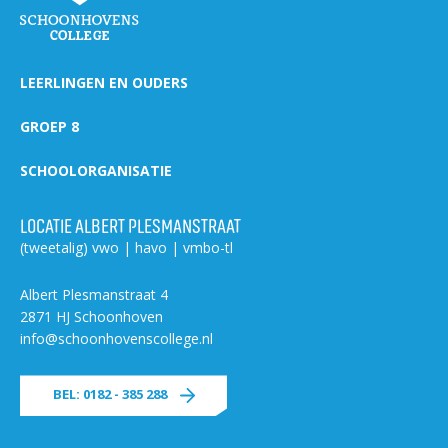
Welke opleidingen bieden we aan?
Taal en rekenen
LEERLINGEN EN OUDERS
Dyslexie
Wereldburgerschap
GROEP 8
NIEUWS
SCHOOLORGANISATIE
VACATURES EN STAGEPLEKKEN
LOCATIE ALBERT PLESMANSTRAAT
(tweetalig) vwo | havo | vmbo-tl
WELKOM
Albert Plesmanstraat 4
2871 HJ Schoonhoven
info@schoonhovenscollege.nl
SCHOOL
ZOEKEN
MAGISTER
AURA
ELO
GIDS
ZERMELO
BEL: 0182 - 385 288