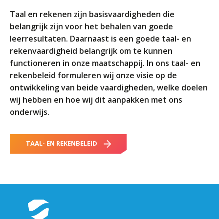
ORGANISATIE
Taal en rekenen zijn basisvaardigheden die
Locaties
belangrijk zijn voor het behalen van goede
Missie en visie
leerresultaten. Daarnaast is een goede taal- en
rekenvaardigheid belangrijk om te kunnen
Organisatie
functioneren in onze maatschappij. In ons taal- en
Klachten en integriteit
rekenbeleid formuleren wij onze visie op de
ontwikkeling van beide vaardigheden, welke doelen
GROEP 8
wij hebben en hoe wij dit aanpakken met ons
Kennismaking / Open dagen
onderwijs.
Schoolgids
Begeleiding
TAAL- EN REKENBELEID
Profielen vmbo
Onderwijs op vmbo-tl, havo, vwo en tweetalig vwo
Projectklassen vmbo-tl, havo, vwo en tweetalig
vwo
Zoek de uitdaging