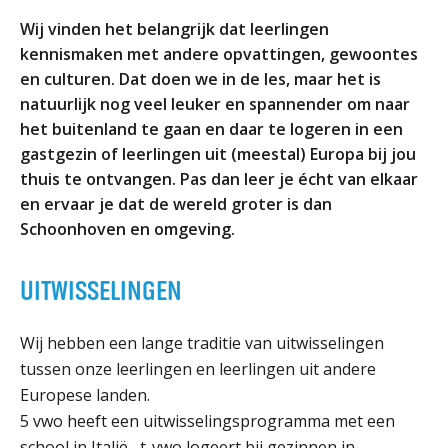
ORGANISATIE
Wij vinden het belangrijk dat leerlingen
Locaties
kennismaken met andere opvattingen, gewoontes
Missie en visie
en culturen. Dat doen we in de les, maar het is
natuurlijk nog veel leuker en spannender om naar
Organisatie
het buitenland te gaan en daar te logeren in een
Klachten en integriteit
gastgezin of leerlingen uit (meestal) Europa bij jou
thuis te ontvangen. Pas dan leer je écht van elkaar
GROEP 8
en ervaar je dat de wereld groter is dan
Kennismaking / Open dagen
Schoonhoven en omgeving.
Schoolgids
UITWISSELINGEN
Begeleiding
Profielen vmbo
Wij hebben een lange traditie van uitwisselingen
Onderwijs op vmbo-tl, havo, vwo en tweetalig vwo
tussen onze leerlingen en leerlingen uit andere
Projectklassen vmbo-tl, havo, vwo en tweetalig
Europese landen.
vwo
5 vwo heeft een uitwisselingsprogramma met een
Zoek de uitdaging
school in Italië,, t-vwo logeert bij gezinnen in