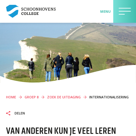
MENU
>> AANMELDEN LEERLING <<
LEERLINGEN EN OUDERS
Contact
Onderwijs
Begeleiding
Schoolgids
HOME
GROEP 8
ZOEK DE UITDAGING
INTERNATIONALISERING
Praktische informatie
Maatschappelijk betrokken
DELEN
Jouw mening telt
VAN ANDEREN KUN JE VEEL LEREN