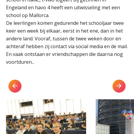
Welke opleidingen bieden we aan?
Engeland en havo 4 heeft een uitwisseling met een
school op Mallorca.
Taal en rekenen
De leerlingen komen gedurende het schooljaar twee
Dyslexie
keer een week bij elkaar, eerst in het ene, dan in het
Wereldburgerschap
andere land. Vooraf, tussen de twee weken door en
achteraf hebben zij contact via social media en de mail.
NIEUWS
En vaak ontstaan er vriendschappen die daarna nog
voortduren...
VACATURES EN STAGEPLEKKEN
WELKOM
SCHOOL
ZOEKEN
MAGISTER
AURA
ELO
GIDS
ZERMELO