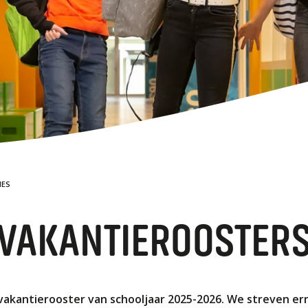
Stages
VM
Leermiddelen
Vakwedstrijden
Magister
Technologie en ontwikkeling
TAA
Ouderbijdrage
Contact
DYS
Bevorderingsnormen
WER
IES
VAKANTIEROOSTER
vakantierooster van schooljaar 2025-2026. We streven er