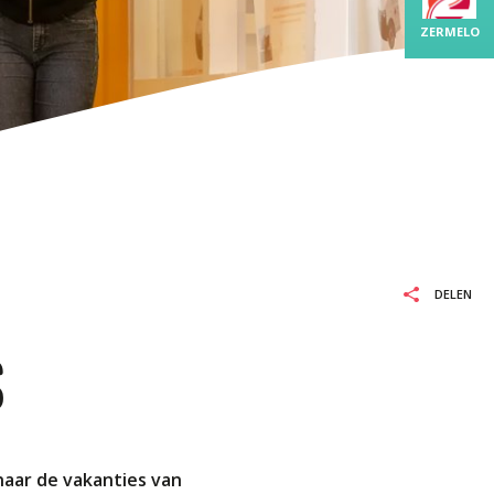
BO-MBO
ZERMELO
L EN REKENEN
LEXIE
ELDBURGERSCHAP
DELEN
S
naar de vakanties van