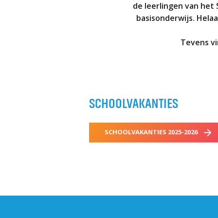
Welke opleidingen bieden we aan?
de leerlingen van het
Taal en rekenen
basisonderwijs. Helaas
Dyslexie
Tevens vi
Wereldburgerschap
NIEUWS
SCHOOLVAKANTIES
VACATURES EN STAGEPLEKKEN
WELKOM
SCHOOLVAKANTIES 2025-2026