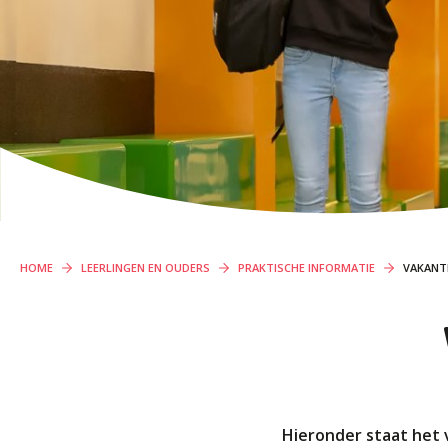
ORGANISATIE
PROFIELEN VMBO
Locaties
Missie en visie
Organisatie
ONDERWIJS OP VMBO-TL, HAVO, VWO EN
Klachten en integriteit
TWEETALIG VWO
GROEP 8
Kennismaking / Open dagen
Schoolgids
HOME
LEERLINGEN EN OUDERS
PRAKTISCHE INFORMATIE
VAKANT
Begeleiding
Profielen vmbo
Onderwijs op vmbo-tl, havo, vwo en tweetalig vwo
Projectklassen vmbo-tl, havo, vwo en tweetalig vwo
Zoek de uitdaging
Hieronder staat het 