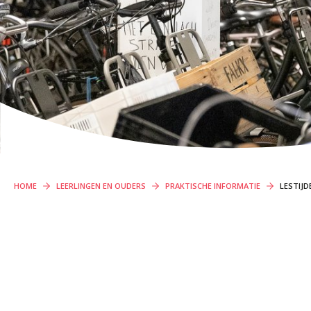
ORGANISATIE
PROFIELEN VMBO
Locaties
Missie en visie
Organisatie
ONDERWIJS OP VMBO-TL, HAVO, VWO EN
Klachten en integriteit
TWEETALIG VWO
GROEP 8
Kennismaking / Open dagen
Schoolgids
HOME
LEERLINGEN EN OUDERS
PRAKTISCHE INFORMATIE
LESTIJD
Begeleiding
Profielen vmbo
Onderwijs op vmbo-tl, havo, vwo en tweetalig vwo
Projectklassen vmbo-tl, havo, vwo en tweetalig vwo
Zoek de uitdaging