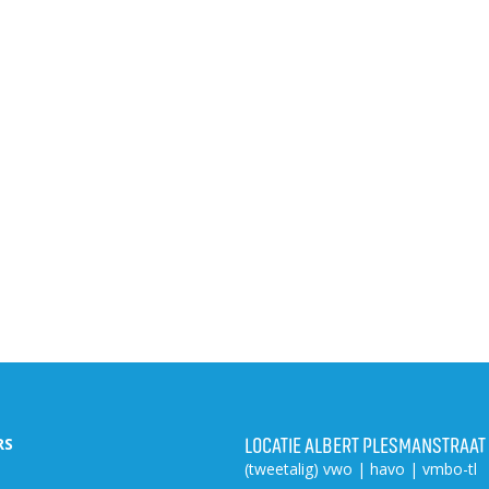
LOCATIE ALBERT PLESMANSTRAAT
RS
(tweetalig) vwo | havo | vmbo-tl