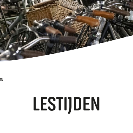
Stages
VM
Leermiddelen
Vakwedstrijden
Magister
Technologie en ontwikkeling
TAA
Ouderbijdrage
Contact
DYS
Bevorderingsnormen
WER
EN
LESTIJDEN