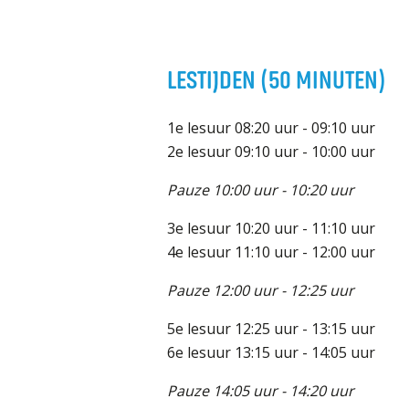
Welke opleidingen bieden we aan?
Taal en rekenen
Dyslexie
LESTIJDEN (50 MINUTEN)
Wereldburgerschap
1e lesuur 08:20 uur - 09:10 uur
NIEUWS
2e lesuur 09:10 uur - 10:00 uur
VACATURES EN STAGEPLEKKEN
Pauze 10:00 uur - 10:20 uur
3e lesuur 10:20 uur - 11:10 uur
WELKOM
4e lesuur 11:10 uur - 12:00 uur
Pauze 12:00 uur - 12:25 uur
5e lesuur 12:25 uur - 13:15 uur
6e lesuur 13:15 uur - 14:05 uur
Pauze 14:05 uur - 14:20 uur