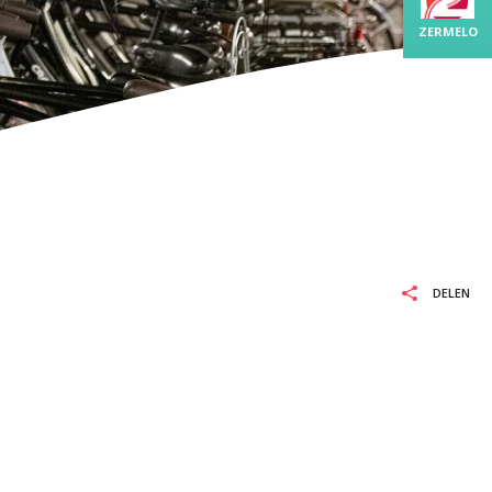
BO-MBO
ZERMELO
L EN REKENEN
LEXIE
ELDBURGERSCHAP
DELEN