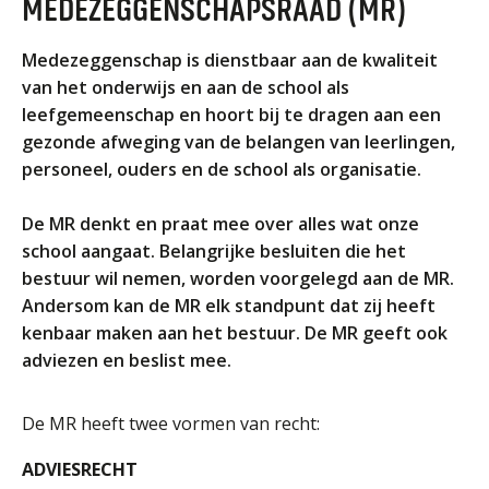
MEDEZEGGENSCHAPSRAAD (MR)
ORGANISATIE
Locaties
Medezeggenschap is dienstbaar aan de kwaliteit
Missie en visie
van het onderwijs en aan de school als
leefgemeenschap en hoort bij te dragen aan een
Organisatie
gezonde afweging van de belangen van leerlingen,
Klachten en integriteit
personeel, ouders en de school als organisatie.
GROEP 8
De MR denkt en praat mee over alles wat onze
Kennismaking / Open dagen
school aangaat. Belangrijke besluiten die het
bestuur wil nemen, worden voorgelegd aan de MR.
Schoolgids
Andersom kan de MR elk standpunt dat zij heeft
Begeleiding
kenbaar maken aan het bestuur. De MR geeft ook
Profielen vmbo
adviezen en beslist mee.
Onderwijs op vmbo-tl, havo, vwo en tweetalig vwo
De MR heeft twee vormen van recht:
Projectklassen vmbo-tl, havo, vwo en tweetalig
vwo
ADVIESRECHT
Zoek de uitdaging