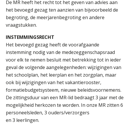
De MR heeft het recht tot het geven van advies aan
Welke opleidingen bieden we aan?
het bevoegd gezag ten aanzien van bijvoorbeeld de
Taal en rekenen
begroting, de meerjarenbegroting en andere
Dyslexie
vraagstukken.
Wereldburgerschap
INSTEMMINGSRECHT
Het bevoegd gezag heeft de voorafgaande
NIEUWS
instemming nodig van de medezeggenschapsraad
voor elk te nemen besluit met betrekking tot in ieder
VACATURES EN STAGEPLEKKEN
geval de volgende aangelegenheden: wijzigingen van
het schoolplan, het leerplan en het zorgplan, maar
WELKOM
ook bij wijzigingen van het vakantierooster,
formatiebudgetsysteem, nieuwe beleidsvoornemens.
De zittingsduur van een MR-lid bedraagt 3 jaar met de
SCHOOL
mogelijkheid herkozen te worden. In onze MR zitten 6
ZOEKEN
MAGISTER
AURA
ELO
GIDS
ZERMELO
personeelsleden, 3 ouders/verzorgers
en 3 leerlingen.