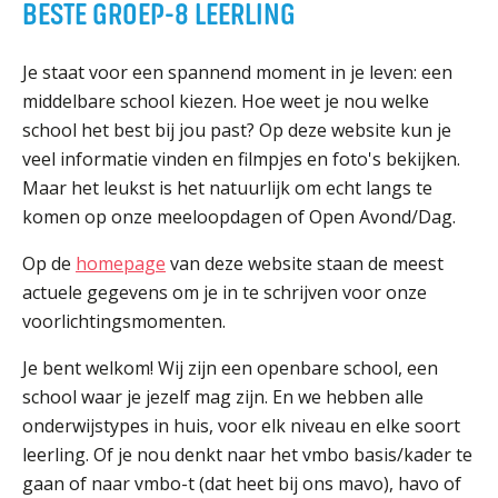
BESTE GROEP-8 LEERLING
ORGANISATIE
Locaties
Je staat voor een spannend moment in je leven: een
Missie en visie
middelbare school kiezen. Hoe weet je nou welke
Organisatie
school het best bij jou past? Op deze website kun je
Klachten en integriteit
veel informatie vinden en filmpjes en foto's bekijken.
Maar het leukst is het natuurlijk om echt langs te
GROEP 8
komen op onze meeloopdagen of Open Avond/Dag.
Kennismaking / Open dagen
Op de
homepage
van deze website staan de meest
Schoolgids
actuele gegevens om je in te schrijven voor onze
voorlichtingsmomenten.
Begeleiding
Profielen vmbo
Je bent welkom! Wij zijn een openbare school, een
Onderwijs op vmbo-tl, havo, vwo en tweetalig vwo
school waar je jezelf mag zijn. En we hebben alle
onderwijstypes in huis, voor elk niveau en elke soort
Projectklassen vmbo-tl, havo, vwo en tweetalig
vwo
leerling. Of je nou denkt naar het vmbo basis/kader te
gaan of naar vmbo-t (dat heet bij ons mavo), havo of
Zoek de uitdaging