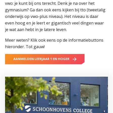
vwo: je kunt bij ons terecht. Denk je na over het
Welke opleidingen bieden we aan?
gymnasium? Ga dan ook eens kijken bij tto (tweetalig
Taal en rekenen
onderwijs op vwo-plus niveau). Het niveau is daar
Dyslexie
even hoog en je leert er gigantisch veel dingen waar
Wereldburgerschap
je wat aan hebt in je latere leven.
Meer weten? Klik ook eens op de informatiebuttons
NIEUWS
hieronder. Tot gauw!
VACATURES EN STAGEPLEKKEN
AANMELDEN LEERJAAR 1 EN HOGER
WELKOM
SCHOOL
ZOEKEN
MAGISTER
AURA
ELO
GIDS
ZERMELO