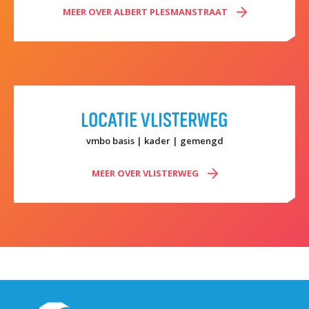
MEER OVER ALBERT PLESMANSTRAAT
Welke opleidingen bieden we aan?
Taal en rekenen
Dyslexie
Wereldburgerschap
LOCATIE VLISTERWEG
NIEUWS
vmbo basis | kader | gemengd
VACATURES EN STAGEPLEKKEN
MEER OVER VLISTERWEG
WELKOM
SCHOOL
ZOEKEN
MAGISTER
AURA
ELO
GIDS
ZERMELO