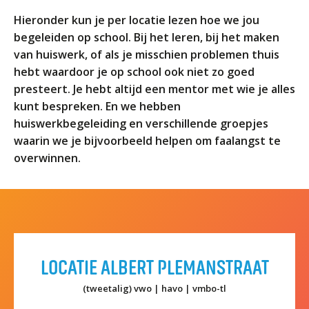
ORGANISATIE
Hieronder kun je per locatie lezen hoe we jou
Locaties
begeleiden op school. Bij het leren, bij het maken
Missie en visie
van huiswerk, of als je misschien problemen thuis
hebt waardoor je op school ook niet zo goed
Organisatie
presteert. Je hebt altijd een mentor met wie je alles
Klachten en integriteit
kunt bespreken. En we hebben
huiswerkbegeleiding en verschillende groepjes
GROEP 8
waarin we je bijvoorbeeld helpen om faalangst te
Kennismaking / Open dagen
overwinnen.
Schoolgids
Begeleiding
Profielen vmbo
Onderwijs op vmbo-tl, havo, vwo en tweetalig vwo
LOCATIE ALBERT PLEMANSTRAAT
Projectklassen vmbo-tl, havo, vwo en tweetalig
vwo
(tweetalig) vwo | havo | vmbo-tl
Zoek de uitdaging