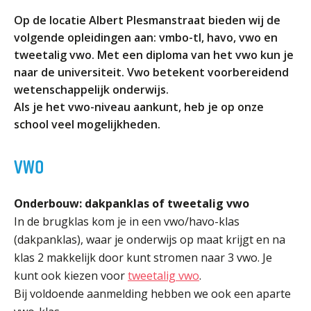
ORGANISATIE
Op de locatie Albert Plesmanstraat bieden wij de
Locaties
volgende opleidingen aan: vmbo-tl, havo, vwo en
Missie en visie
tweetalig vwo. Met een diploma van het vwo kun je
naar de universiteit. Vwo betekent voorbereidend
Organisatie
wetenschappelijk onderwijs.
Klachten en integriteit
Als je het vwo-niveau aankunt, heb je op onze
school veel mogelijkheden.
GROEP 8
Kennismaking / Open dagen
VWO
Schoolgids
Begeleiding
Onderbouw: dakpanklas of tweetalig vwo
In de brugklas kom je in een vwo/havo-klas
Profielen vmbo
(dakpanklas), waar je onderwijs op maat krijgt en na
Onderwijs op vmbo-tl, havo, vwo en tweetalig vwo
klas 2 makkelijk door kunt stromen naar 3 vwo. Je
Projectklassen vmbo-tl, havo, vwo en tweetalig
kunt ook kiezen voor
tweetalig vwo
.
vwo
Bij voldoende aanmelding hebben we ook een aparte
Zoek de uitdaging