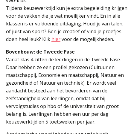
vwo-klas.
Welke opleidingen bieden we aan?
Tijdens keuzewerktijd kun je extra begeleiding krijgen
Taal en rekenen
voor de vakken die je wat moeilijker vindt. En in alle
klassen is er voldoende uitdaging. Houd je van talen,
Dyslexie
of juist van sport? Ben je creatief of vind je proefjes
Wereldburgerschap
doen heel leuk? Klik
hier
voor de mogelijkheden.
NIEUWS
Bovenbouw: de Tweede Fase
Vanaf klas 4 zitten de leerlingen in de Tweede Fase.
VACATURES EN STAGEPLEKKEN
Daar hebben ze een profiel gekozen (Cultuur en
maatschappij, Economie en maatschappij, Natuur en
WELKOM
gezondheid of Natuur en techniek). Er wordt veel
aandacht besteed aan het bevorderen van de
zelfstandigheid van leerlingen, omdat dat bij
vervolgstudies op hbo of de universiteit van groot
SCHOOL
ZOEKEN
MAGISTER
AURA
ELO
GIDS
ZERMELO
belang is. Leerlingen hebben een uur per dag
keuzewerktijd en 5 toetsweken per jaar.