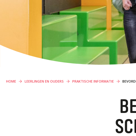
ORGANISATIE
PROFIELEN VMBO
Locaties
Missie en visie
Organisatie
ONDERWIJS OP VMBO-TL, HAVO, VWO EN
Klachten en integriteit
TWEETALIG VWO
GROEP 8
Kennismaking / Open dagen
Schoolgids
HOME
LEERLINGEN EN OUDERS
PRAKTISCHE INFORMATIE
BEVORD
Begeleiding
B
Profielen vmbo
Onderwijs op vmbo-tl, havo, vwo en tweetalig vwo
SC
Projectklassen vmbo-tl, havo, vwo en tweetalig vwo
Zoek de uitdaging