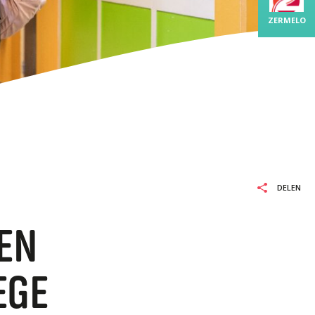
BO-MBO
ZERMELO
L EN REKENEN
LEXIE
ELDBURGERSCHAP
DELEN
EN
EGE