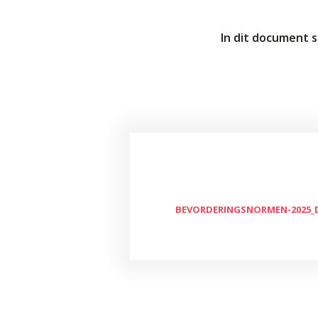
Welke opleidingen bieden we aan?
Taal en rekenen
In dit document s
Dyslexie
Wereldburgerschap
NIEUWS
VACATURES EN STAGEPLEKKEN
WELKOM
BEVORDERINGSNORMEN-2025_D