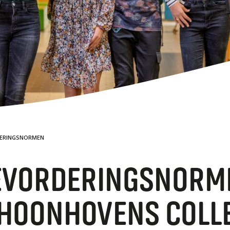
Stages
VM
Leermiddelen
Vakwedstrijden
Magister
Technologie en ontwikkeling
TAA
Ouderbijdrage
Contact
DYS
Bevorderingsnormen
WER
ERINGSNORMEN
EVORDERINGSNORM
HOONHOVENS COLL