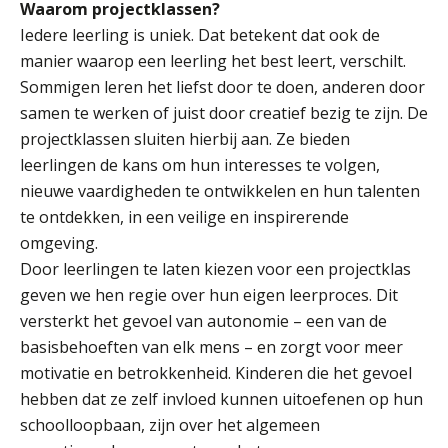
Waarom projectklassen?
Welke opleidingen bieden we aan?
Iedere leerling is uniek. Dat betekent dat ook de
Taal en rekenen
manier waarop een leerling het best leert, verschilt.
Dyslexie
Sommigen leren het liefst door te doen, anderen door
samen te werken of juist door creatief bezig te zijn. De
Wereldburgerschap
projectklassen sluiten hierbij aan. Ze bieden
NIEUWS
leerlingen de kans om hun interesses te volgen,
nieuwe vaardigheden te ontwikkelen en hun talenten
te ontdekken, in een veilige en inspirerende
VACATURES EN STAGEPLEKKEN
omgeving.
Door leerlingen te laten kiezen voor een projectklas
WELKOM
geven we hen regie over hun eigen leerproces. Dit
versterkt het gevoel van autonomie – een van de
basisbehoeften van elk mens – en zorgt voor meer
SCHOOL
ZOEKEN
MAGISTER
AURA
ELO
GIDS
ZERMELO
motivatie en betrokkenheid. Kinderen die het gevoel
hebben dat ze zelf invloed kunnen uitoefenen op hun
schoolloopbaan, zijn over het algemeen