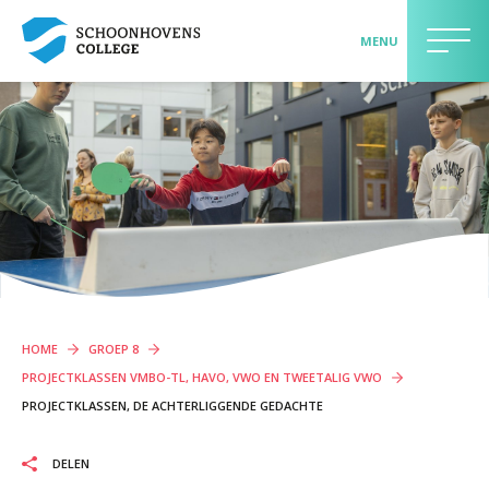
MENU
>> AANMELDEN LEERLING <<
LEERLINGEN EN OUDERS
Contact
Onderwijs
Begeleiding
Schoolgids
HOME
GROEP 8
Praktische informatie
PROJECTKLASSEN VMBO-TL, HAVO, VWO EN TWEETALIG VWO
Maatschappelijk betrokken
PROJECTKLASSEN, DE ACHTERLIGGENDE GEDACHTE
Jouw mening telt
DELEN