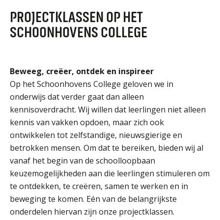
ORGANISATIE
PROJECTKLASSEN OP HET
Locaties
SCHOONHOVENS COLLEGE
Missie en visie
Organisatie
Klachten en integriteit
Beweeg, creëer, ontdek en inspireer
Op het Schoonhovens College geloven we in
GROEP 8
onderwijs dat verder gaat dan alleen
kennisoverdracht. Wij willen dat leerlingen niet alleen
Kennismaking / Open dagen
kennis van vakken opdoen, maar zich ook
Schoolgids
ontwikkelen tot zelfstandige, nieuwsgierige en
Begeleiding
betrokken mensen. Om dat te bereiken, bieden wij al
Profielen vmbo
vanaf het begin van de schoolloopbaan
keuzemogelijkheden aan die leerlingen stimuleren om
Onderwijs op vmbo-tl, havo, vwo en tweetalig vwo
te ontdekken, te creëren, samen te werken en in
Projectklassen vmbo-tl, havo, vwo en tweetalig
vwo
beweging te komen. Eén van de belangrijkste
onderdelen hiervan zijn onze projectklassen.
Zoek de uitdaging