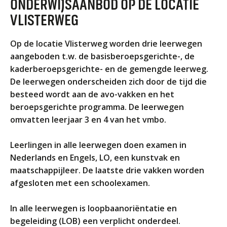
ONDERWIJSAANBOD OP DE LOCATIE
ORGANISATIE
VLISTERWEG
Locaties
Missie en visie
Op de locatie Vlisterweg worden drie leerwegen
Organisatie
aangeboden t.w. de basisberoepsgerichte-, de
kaderberoepsgerichte- en de gemengde leerweg.
Klachten en integriteit
De leerwegen onderscheiden zich door de tijd die
besteed wordt aan de avo-vakken en het
GROEP 8
beroepsgerichte programma. De leerwegen
Kennismaking / Open dagen
omvatten leerjaar 3 en 4 van het vmbo.
Schoolgids
Leerlingen in alle leerwegen doen examen in
Begeleiding
Nederlands en Engels, LO, een kunstvak en
Profielen vmbo
maatschappijleer. De laatste drie vakken worden
Onderwijs op vmbo-tl, havo, vwo en tweetalig vwo
afgesloten met een schoolexamen.
Projectklassen vmbo-tl, havo, vwo en tweetalig
vwo
In alle leerwegen is loopbaanoriëntatie en
begeleiding (LOB) een verplicht onderdeel.
Zoek de uitdaging