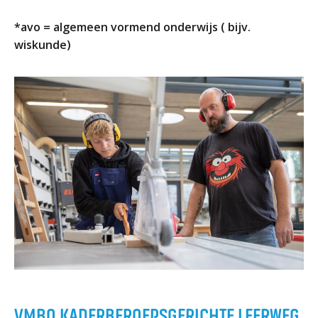
Welke opleidingen bieden we aan?
*avo = algemeen vormend onderwijs ( bijv.
Taal en rekenen
wiskunde)
Dyslexie
Wereldburgerschap
NIEUWS
VACATURES EN STAGEPLEKKEN
WELKOM
SCHOOL
ZOEKEN
MAGISTER
AURA
ELO
GIDS
ZERMELO
VMBO KADERBEROEPSGERICHTE LEERWEG