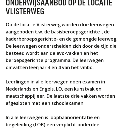
ONDERWIJSAANBOD OP DE LOCATIE
ORGANISATIE
VLISTERWEG
Locaties
Missie en visie
Op de locatie Vlisterweg worden drie leerwegen
Organisatie
aangeboden t.w. de basisberoepsgerichte-, de
kaderberoepsgerichte- en de gemengde leerweg.
Klachten en integriteit
De leerwegen onderscheiden zich door de tijd die
besteed wordt aan de avo-vakken en het
GROEP 8
beroepsgerichte programma. De leerwegen
Kennismaking / Open dagen
omvatten leerjaar 3 en 4 van het vmbo.
Schoolgids
Leerlingen in alle leerwegen doen examen in
Begeleiding
Nederlands en Engels, LO, een kunstvak en
Profielen vmbo
maatschappijleer. De laatste drie vakken worden
Onderwijs op vmbo-tl, havo, vwo en tweetalig vwo
afgesloten met een schoolexamen.
Projectklassen vmbo-tl, havo, vwo en tweetalig
vwo
In alle leerwegen is loopbaanoriëntatie en
begeleiding (LOB) een verplicht onderdeel.
Zoek de uitdaging