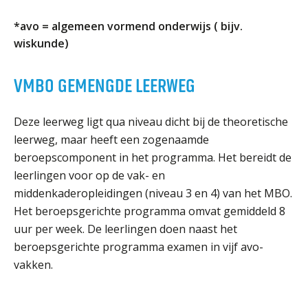
Welke opleidingen bieden we aan?
*avo = algemeen vormend onderwijs ( bijv.
Taal en rekenen
wiskunde)
Dyslexie
VMBO GEMENGDE LEERWEG
Wereldburgerschap
NIEUWS
Deze leerweg ligt qua niveau dicht bij de theoretische
leerweg, maar heeft een zogenaamde
VACATURES EN STAGEPLEKKEN
beroepscomponent in het programma. Het bereidt de
leerlingen voor op de vak- en
WELKOM
middenkaderopleidingen (niveau 3 en 4) van het MBO.
Het beroepsgerichte programma omvat gemiddeld 8
uur per week. De leerlingen doen naast het
beroepsgerichte programma examen in vijf avo-
SCHOOL
ZOEKEN
MAGISTER
AURA
ELO
GIDS
ZERMELO
vakken.