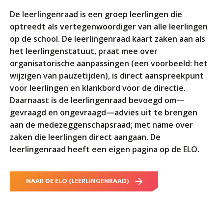
ORGANISATIE
De leerlingenraad is een groep leerlingen die
Locaties
optreedt als vertegenwoordiger van alle leerlingen
Missie en visie
op de school. De leerlingenraad kaart zaken aan als
het leerlingenstatuut, praat mee over
Organisatie
organisatorische aanpassingen (een voorbeeld: het
Klachten en integriteit
wijzigen van pauzetijden), is direct aanspreekpunt
voor leerlingen en klankbord voor de directie.
GROEP 8
Daarnaast is de leerlingenraad bevoegd om—
Kennismaking / Open dagen
gevraagd en ongevraagd—advies uit te brengen
aan de medezeggenschapsraad; met name over
Schoolgids
zaken die leerlingen direct aangaan. De
Begeleiding
leerlingenraad heeft een eigen pagina op de ELO.
Profielen vmbo
Onderwijs op vmbo-tl, havo, vwo en tweetalig vwo
NAAR DE ELO (LEERLINGENRAAD)
Projectklassen vmbo-tl, havo, vwo en tweetalig
vwo
Zoek de uitdaging