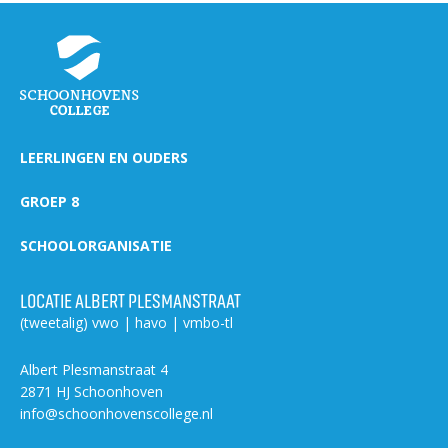
Welke opleidingen bieden we aan?
Taal en rekenen
Dyslexie
Wereldburgerschap
LEERLINGEN EN OUDERS
NIEUWS
GROEP 8
VACATURES EN STAGEPLEKKEN
SCHOOLORGANISATIE
WELKOM
LOCATIE ALBERT PLESMANSTRAAT
(tweetalig) vwo | havo | vmbo-tl
SCHOOL
ZOEKEN
MAGISTER
AURA
ELO
GIDS
Albert Plesmanstraat 4
ZERMELO
2871 HJ Schoonhoven
info@schoonhovenscollege.nl