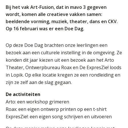
Welke opleidingen bieden we aan?
Bij het vak Art-Fusion, dat in mavo 3 gegeven
wordt, komen alle creatieve vakken samen:
Taal en rekenen
beeldende vorming, muziek, theater, dans en CKV.
Dyslexie
Op 16 februari was er een Doe Dag.
Wereldburgerschap
Op deze Doe Dag brachten onze leerlingen een
NIEUWS
bezoek aan een culturele instelling in de omgeving. Ze
konden dit jaar kiezen uit een bezoek aan het Arto
VACATURES EN STAGEPLEKKEN
Theater, Ontwerpbureau Roax en De ExpresZie! loods
in Lopik. Op elke locatie kregen ze een rondleiding en
WELKOM
zijn ze zelf aan de slag gegaan.
De activiteiten
Arto: een workshop grimeren
SCHOOL
ZOEKEN
MAGISTER
AURA
ELO
GIDS
ZERMELO
Roax: een eigen ontwerp printen op een t-shirt
ExpresZie!: een eigen song schrijven en uitvoeren