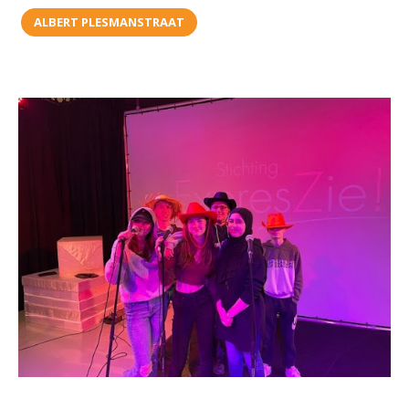
ORGANISATIE
ALBERT PLESMANSTRAAT
Locaties
Missie en visie
Organisatie
Klachten en integriteit
GROEP 8
Kennismaking / Open dagen
Schoolgids
Begeleiding
Profielen vmbo
Onderwijs op vmbo-tl, havo, vwo en tweetalig vwo
Projectklassen vmbo-tl, havo, vwo en tweetalig
vwo
Zoek de uitdaging